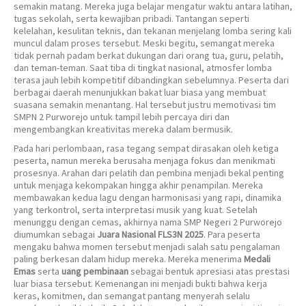
semakin matang. Mereka juga belajar mengatur waktu antara latihan,
tugas sekolah, serta kewajiban pribadi. Tantangan seperti
kelelahan, kesulitan teknis, dan tekanan menjelang lomba sering kali
muncul dalam proses tersebut. Meski begitu, semangat mereka
tidak pernah padam berkat dukungan dari orang tua, guru, pelatih,
dan teman-teman. Saat tiba di tingkat nasional, atmosfer lomba
terasa jauh lebih kompetitif dibandingkan sebelumnya. Peserta dari
berbagai daerah menunjukkan bakat luar biasa yang membuat
suasana semakin menantang. Hal tersebut justru memotivasi tim
SMPN 2 Purworejo untuk tampil lebih percaya diri dan
mengembangkan kreativitas mereka dalam bermusik.
Pada hari perlombaan, rasa tegang sempat dirasakan oleh ketiga
peserta, namun mereka berusaha menjaga fokus dan menikmati
prosesnya. Arahan dari pelatih dan pembina menjadi bekal penting
untuk menjaga kekompakan hingga akhir penampilan. Mereka
membawakan kedua lagu dengan harmonisasi yang rapi, dinamika
yang terkontrol, serta interpretasi musik yang kuat. Setelah
menunggu dengan cemas, akhirnya nama SMP Negeri 2 Purworejo
diumumkan sebagai
Juara Nasional FLS3N 2025
. Para peserta
mengaku bahwa momen tersebut menjadi salah satu pengalaman
paling berkesan dalam hidup mereka. Mereka menerima
Medali
Emas
serta
uang pembinaan
sebagai bentuk apresiasi atas prestasi
luar biasa tersebut. Kemenangan ini menjadi bukti bahwa kerja
keras, komitmen, dan semangat pantang menyerah selalu