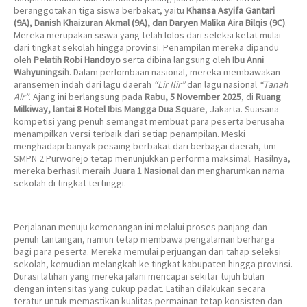
beranggotakan tiga siswa berbakat, yaitu
Khansa Asyifa Gantari
(9A), Danish Khaizuran Akmal (9A), dan Daryen Malika Aira Bilqis (9C)
.
Mereka merupakan siswa yang telah lolos dari seleksi ketat mulai
dari tingkat sekolah hingga provinsi. Penampilan mereka dipandu
oleh
Pelatih Robi Handoyo
serta dibina langsung oleh
Ibu Anni
Wahyuningsih
. Dalam perlombaan nasional, mereka membawakan
aransemen indah dari lagu daerah
“Lir Ilir”
dan lagu nasional
“Tanah
Air”
. Ajang ini berlangsung pada
Rabu, 5 November 2025
, di
Ruang
Milkiway, lantai 8 Hotel Ibis Mangga Dua Square
, Jakarta. Suasana
kompetisi yang penuh semangat membuat para peserta berusaha
menampilkan versi terbaik dari setiap penampilan. Meski
menghadapi banyak pesaing berbakat dari berbagai daerah, tim
SMPN 2 Purworejo tetap menunjukkan performa maksimal. Hasilnya,
mereka berhasil meraih
Juara 1 Nasional
dan mengharumkan nama
sekolah di tingkat tertinggi.
Perjalanan menuju kemenangan ini melalui proses panjang dan
penuh tantangan, namun tetap membawa pengalaman berharga
bagi para peserta. Mereka memulai perjuangan dari tahap seleksi
sekolah, kemudian melangkah ke tingkat kabupaten hingga provinsi.
Durasi latihan yang mereka jalani mencapai sekitar tujuh bulan
dengan intensitas yang cukup padat. Latihan dilakukan secara
teratur untuk memastikan kualitas permainan tetap konsisten dan