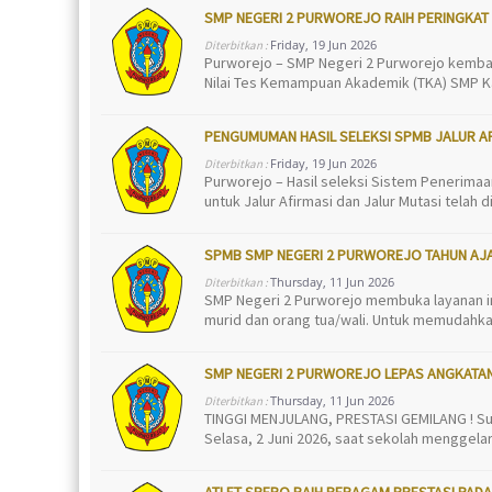
SMP NEGERI 2 PURWOREJO RAIH PERINGKAT 
Friday, 19 Jun 2026
Diterbitkan :
Purworejo – SMP Negeri 2 Purworejo kemba
Nilai Tes Kemampuan Akademik (TKA) SMP Kab
PENGUMUMAN HASIL SELEKSI SPMB JALUR A
Friday, 19 Jun 2026
Diterbitkan :
Purworejo – Hasil seleksi Sistem Penerima
untuk Jalur Afirmasi dan Jalur Mutasi telah 
SPMB SMP NEGERI 2 PURWOREJO TAHUN AJA
Thursday, 11 Jun 2026
Diterbitkan :
SMP Negeri 2 Purworejo membuka layanan in
murid dan orang tua/wali. Untuk memudahka
SMP NEGERI 2 PURWOREJO LEPAS ANGKATA
Thursday, 11 Jun 2026
Diterbitkan :
TINGGI MENJULANG, PRESTASI GEMILANG ! Su
Selasa, 2 Juni 2026, saat sekolah menggelar
ATLET SPERO RAIH BERAGAM PRESTASI PAD