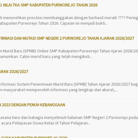
1 NILAI TKA SMP KABUPATEN PURWOREJO TAHUN 2026
li menorehkan prestasi membanggakan dengan berhasil meraih ???? Pering
upaten Purworejo Tahun 2026. Capaian ini menjadi bukti...
FIRMASI DAN MUTASI SMP NEGERI 2 PURWOREJO TAHUN AJARAN 2026/2027
an Murid Baru (SPMB) Online SMP Kabupaten Purworejo Tahun Ajaran 2026/2
diumumkan. Calon murid baru yang telah mengikuti...
RAN 2026/2027
formasi Sistem Penerimaan Murid Baru (SPMB) Tahun Ajaran 2026/2027 bagi
n masyarakat memperoleh informasi yang lengkap dan akurat,...
N 2023 DENGAN PENUH KEBANGGAAN
asana haru dan bahagia menyelimuti halaman SMP Negeri 2 Purworejo pada
 acara Pelepasan Siswa Kelas IX Tahun Pelajaran...
A O2SN KABUPATEN PURWOREJO 2026