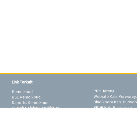
Link Terkait
PDK Jateng
Kemdikbud
Website Kab. Purworej
BSE Kemdikbud
Dindikpora Kab. Purwor
Dapodik Kemdikbud
PPDB Kab. Purworejo
Rumah Belajar Kemdikbud
Copyright © 2020
SMP Negeri 2 Purworejo
eveloped and supported by
Wahana Komputer Semarang
&
Tunas Kompute