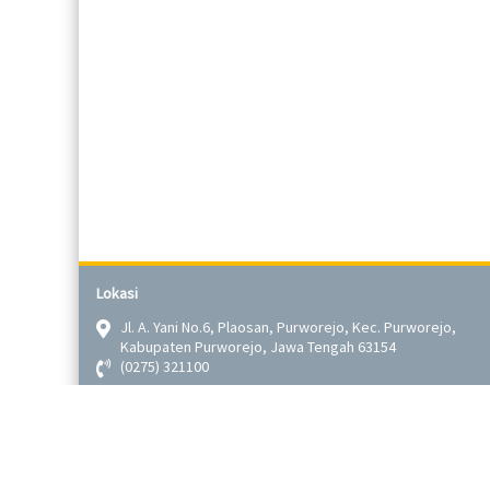
Lokasi
Jl. A. Yani No.6, Plaosan, Purworejo, Kec. Purworejo,
Kabupaten Purworejo, Jawa Tengah 63154
(0275) 321100
info@smp2purworeno.sch.id
D