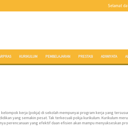
Selamat datang di
ARPRAS
KURIKULUM
PEMBELAJARAN
PRESTASI
ADIWIYATA
A
a kelompok kerja (pokja) di sekolah mempunyai program kerja yang tersus
dikan yang semakin pesat. Tak terkecuali pokja kurikulum. Kurikulum mer
anya perencanaan yang efektif daan efisien akan mampu menyukseskan pr