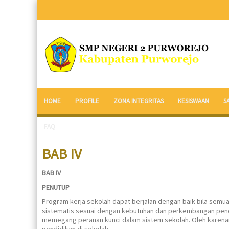
HOME
PROFILE
ZONA INTEGRITAS
KESISWAAN
S
FAQ
BAB IV
BAB
IV
PENUTUP
Program kerja sekolah dapat berjalan dengan baik bila semu
sistematis sesuai dengan kebutuhan dan perkembangan pendi
memegang peranan kunci dalam sistem sekolah. Oleh karen
pendidikan di sekolah.