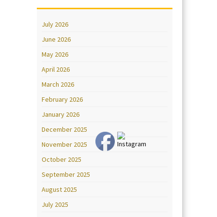
July 2026
June 2026
May 2026
April 2026
March 2026
February 2026
January 2026
December 2025
November 2025
October 2025
September 2025
August 2025
July 2025