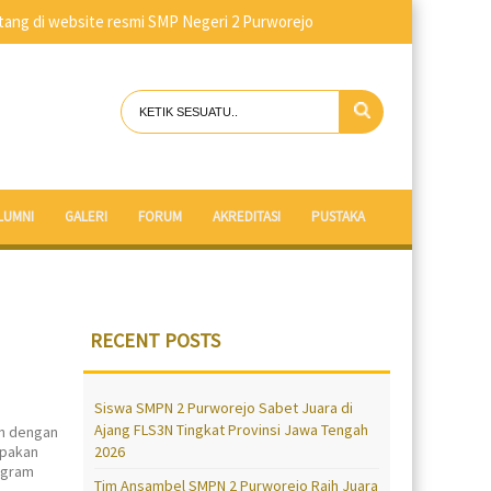
 website resmi SMP Negeri 2 Purworejo
LUMNI
GALERI
FORUM
AKREDITASI
PUSTAKA
RECENT POSTS
Siswa SMPN 2 Purworejo Sabet Juara di
Ajang FLS3N Tingkat Provinsi Jawa Tengah
un dengan
upakan
2026
ogram
Tim Ansambel SMPN 2 Purworejo Raih Juara