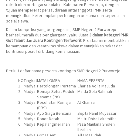
diikuti oleh berbagai sekolah di Kabupaten Purworejo, dengan
tujuan mempererat persaudaraan antaranggota PMR serta
meningkatkan keterampilan pertolongan pertama dan kepedulian
sosial siswa.
Dalam kompetisi yang bergengsi ini, SMP Negeri 2 Purworejo
berhasil meraih dua penghargaan, yaitu
Juara 3 dalam kategori PMR
Got Talent
dan
Juara Kontingen Terfavorit
. Prestasi ini membuktikan
kemampuan dan kreativitas siswa dalam menunjukkan bakat dan
kontribusi positif di bidang kemanusiaan.
Berikut daftar nama peserta kontingen SMP Negeri 2 Purworejo :
NO
Tingkat
MATA LOMBA
NAMA PESERTA
1
Madya
Pertolongan Pertama
Charisa Aqila Maulida
2
Madya
Remaja Sehat Peduli
Maida Sela Rahmah
Sesama (PK)
3
Madya
Kesehatan Remaja
Al Khanza
(PRS)
4
Madya
Ayo Siaga Bencana
Septa Hanif Muyassar
5
Madya
Donor Darah
Maitri Dhira Laksmitha
6
Madya
Kepalangmerahan
Pasa Maulana Sholeh
Ibrahim
7
Madya
Got Talent
Alfa Maajidah