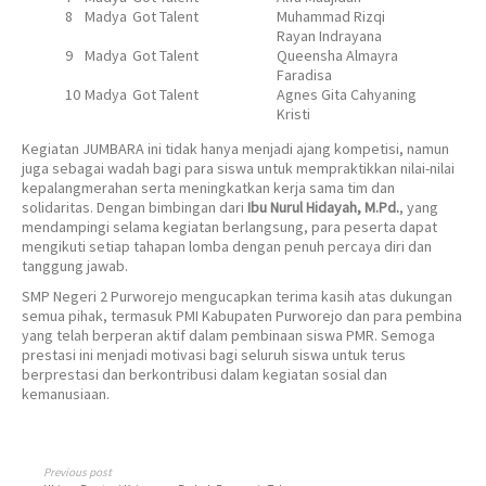
8
Madya
Got Talent
Muhammad Rizqi
Rayan Indrayana
9
Madya
Got Talent
Queensha Almayra
Faradisa
10
Madya
Got Talent
Agnes Gita Cahyaning
Kristi
Kegiatan JUMBARA ini tidak hanya menjadi ajang kompetisi, namun
juga sebagai wadah bagi para siswa untuk mempraktikkan nilai-nilai
kepalangmerahan serta meningkatkan kerja sama tim dan
solidaritas. Dengan bimbingan dari
Ibu Nurul Hidayah, M.Pd.
, yang
mendampingi selama kegiatan berlangsung, para peserta dapat
mengikuti setiap tahapan lomba dengan penuh percaya diri dan
tanggung jawab.
SMP Negeri 2 Purworejo mengucapkan terima kasih atas dukungan
semua pihak, termasuk PMI Kabupaten Purworejo dan para pembina
yang telah berperan aktif dalam pembinaan siswa PMR. Semoga
prestasi ini menjadi motivasi bagi seluruh siswa untuk terus
berprestasi dan berkontribusi dalam kegiatan sosial dan
kemanusiaan.
Previous post