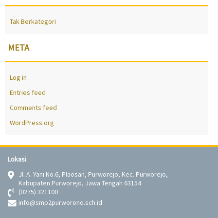
Tak Berkategori
META
Log in
Entries feed
Comments feed
WordPress.org
Lokasi
Jl. A. Yani No.6, Plaosan, Purworejo, Kec. Purworejo,
Kabupaten Purworejo, Jawa Tengah 63154
(0275) 321100
info@smp2purworeno.sch.id