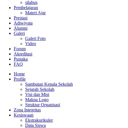
silabus
Pembelajaran
Materi Ajar
Prestasi
Adiwiyata
Alumni
Galeri
Galeri Foto
Video
Forum
Akreditasi
Pustaka
FAQ
Home
Profile
Sambutan Kepala Sekolah
Sejarah Sekolah
Visi dan Misi
Makna Logo
Struktur Organisasi
Zona Integritas
Kesiswaan
Ekstrakurikuler
Data Siswa