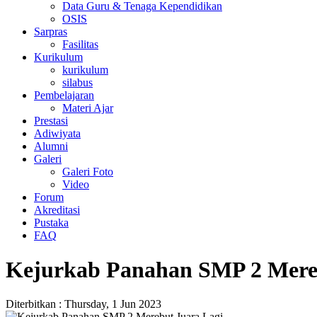
Data Guru & Tenaga Kependidikan
OSIS
Sarpras
Fasilitas
Kurikulum
kurikulum
silabus
Pembelajaran
Materi Ajar
Prestasi
Adiwiyata
Alumni
Galeri
Galeri Foto
Video
Forum
Akreditasi
Pustaka
FAQ
Kejurkab Panahan SMP 2 Mere
Diterbitkan :
Thursday, 1 Jun 2023