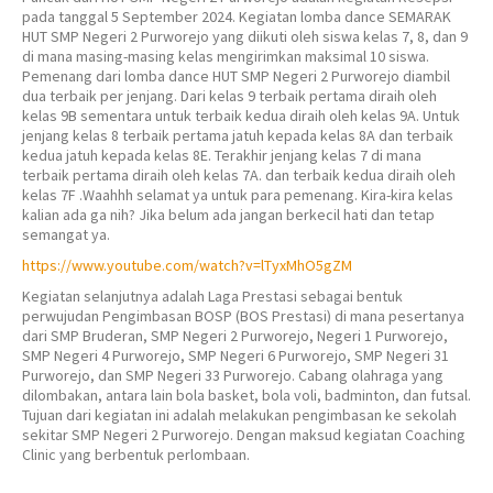
pada tanggal 5 September 2024. Kegiatan lomba dance SEMARAK
HUT SMP Negeri 2 Purworejo yang diikuti oleh siswa kelas 7, 8, dan 9
di mana masing-masing kelas mengirimkan maksimal 10 siswa.
Pemenang dari lomba dance HUT SMP Negeri 2 Purworejo diambil
dua terbaik per jenjang. Dari kelas 9 terbaik pertama diraih oleh
kelas 9B sementara untuk terbaik kedua diraih oleh kelas 9A. Untuk
jenjang kelas 8 terbaik pertama jatuh kepada kelas 8A dan terbaik
kedua jatuh kepada kelas 8E. Terakhir jenjang kelas 7 di mana
terbaik pertama diraih oleh kelas 7A. dan terbaik kedua diraih oleh
kelas 7F .Waahhh selamat ya untuk para pemenang. Kira-kira kelas
kalian ada ga nih? Jika belum ada jangan berkecil hati dan tetap
semangat ya.
https://www.youtube.com/watch?v=lTyxMhO5gZM
Kegiatan selanjutnya adalah Laga Prestasi sebagai bentuk
perwujudan Pengimbasan BOSP (BOS Prestasi) di mana pesertanya
dari SMP Bruderan, SMP Negeri 2 Purworejo, Negeri 1 Purworejo,
SMP Negeri 4 Purworejo, SMP Negeri 6 Purworejo, SMP Negeri 31
Purworejo, dan SMP Negeri 33 Purworejo. Cabang olahraga yang
dilombakan, antara lain bola basket, bola voli, badminton, dan futsal.
Tujuan dari kegiatan ini adalah melakukan pengimbasan ke sekolah
sekitar SMP Negeri 2 Purworejo. Dengan maksud kegiatan Coaching
Clinic yang berbentuk perlombaan.