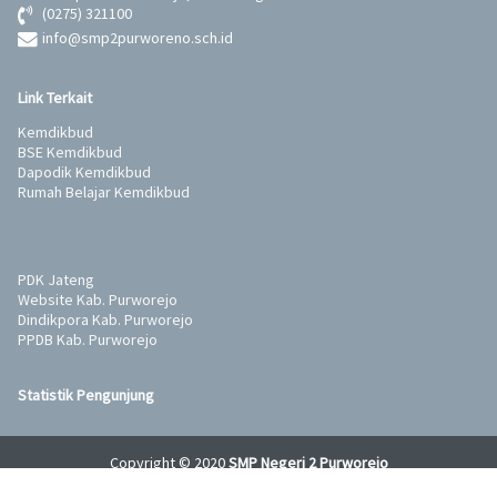
(0275) 321100
info@smp2purworeno.sch.id
Link Terkait
Kemdikbud
BSE Kemdikbud
Dapodik Kemdikbud
Rumah Belajar Kemdikbud
PDK Jateng
Website Kab. Purworejo
Dindikpora Kab. Purworejo
PPDB Kab. Purworejo
Statistik Pengunjung
Copyright © 2020
SMP Negeri 2 Purworejo
Developed and supported by
Wahana Komputer Semarang
&
Tunas