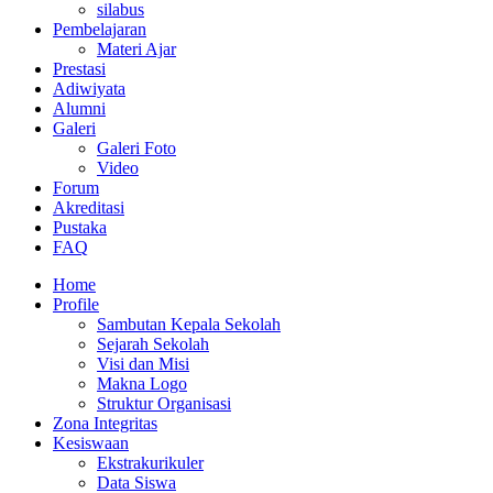
silabus
Pembelajaran
Materi Ajar
Prestasi
Adiwiyata
Alumni
Galeri
Galeri Foto
Video
Forum
Akreditasi
Pustaka
FAQ
Home
Profile
Sambutan Kepala Sekolah
Sejarah Sekolah
Visi dan Misi
Makna Logo
Struktur Organisasi
Zona Integritas
Kesiswaan
Ekstrakurikuler
Data Siswa