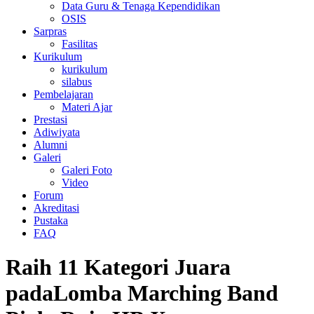
Data Guru & Tenaga Kependidikan
OSIS
Sarpras
Fasilitas
Kurikulum
kurikulum
silabus
Pembelajaran
Materi Ajar
Prestasi
Adiwiyata
Alumni
Galeri
Galeri Foto
Video
Forum
Akreditasi
Pustaka
FAQ
Raih 11 Kategori Juara
padaLomba Marching Band