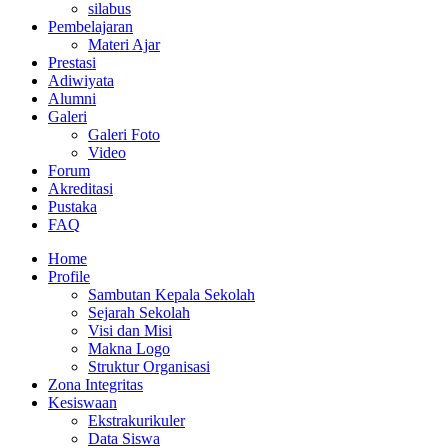
silabus
Pembelajaran
Materi Ajar
Prestasi
Adiwiyata
Alumni
Galeri
Galeri Foto
Video
Forum
Akreditasi
Pustaka
FAQ
Home
Profile
Sambutan Kepala Sekolah
Sejarah Sekolah
Visi dan Misi
Makna Logo
Struktur Organisasi
Zona Integritas
Kesiswaan
Ekstrakurikuler
Data Siswa