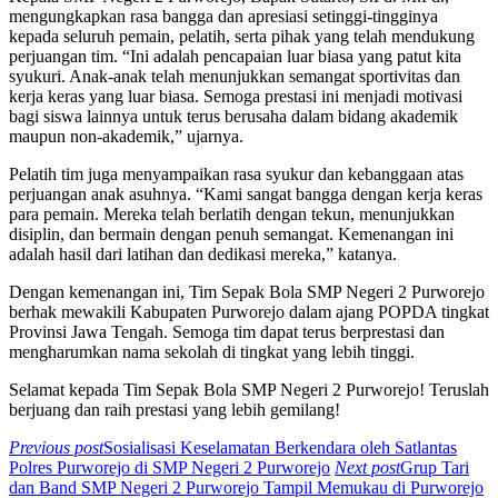
mengungkapkan rasa bangga dan apresiasi setinggi-tingginya
kepada seluruh pemain, pelatih, serta pihak yang telah mendukung
perjuangan tim. “Ini adalah pencapaian luar biasa yang patut kita
syukuri. Anak-anak telah menunjukkan semangat sportivitas dan
kerja keras yang luar biasa. Semoga prestasi ini menjadi motivasi
bagi siswa lainnya untuk terus berusaha dalam bidang akademik
maupun non-akademik,” ujarnya.
Pelatih tim juga menyampaikan rasa syukur dan kebanggaan atas
perjuangan anak asuhnya. “Kami sangat bangga dengan kerja keras
para pemain. Mereka telah berlatih dengan tekun, menunjukkan
disiplin, dan bermain dengan penuh semangat. Kemenangan ini
adalah hasil dari latihan dan dedikasi mereka,” katanya.
Dengan kemenangan ini, Tim Sepak Bola SMP Negeri 2 Purworejo
berhak mewakili Kabupaten Purworejo dalam ajang POPDA tingkat
Provinsi Jawa Tengah. Semoga tim dapat terus berprestasi dan
mengharumkan nama sekolah di tingkat yang lebih tinggi.
Selamat kepada Tim Sepak Bola SMP Negeri 2 Purworejo! Teruslah
berjuang dan raih prestasi yang lebih gemilang!
Previous post
Sosialisasi Keselamatan Berkendara oleh Satlantas
Polres Purworejo di SMP Negeri 2 Purworejo
Next post
Grup Tari
dan Band SMP Negeri 2 Purworejo Tampil Memukau di Purworejo