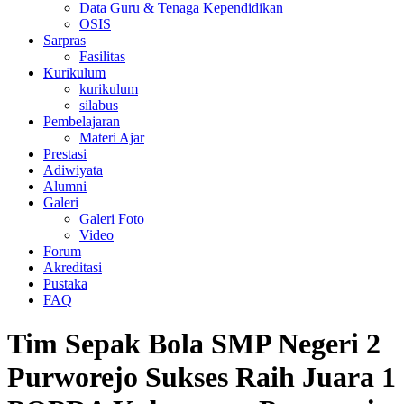
Data Guru & Tenaga Kependidikan
OSIS
Sarpras
Fasilitas
Kurikulum
kurikulum
silabus
Pembelajaran
Materi Ajar
Prestasi
Adiwiyata
Alumni
Galeri
Galeri Foto
Video
Forum
Akreditasi
Pustaka
FAQ
Tim Sepak Bola SMP Negeri 2
Purworejo Sukses Raih Juara 1